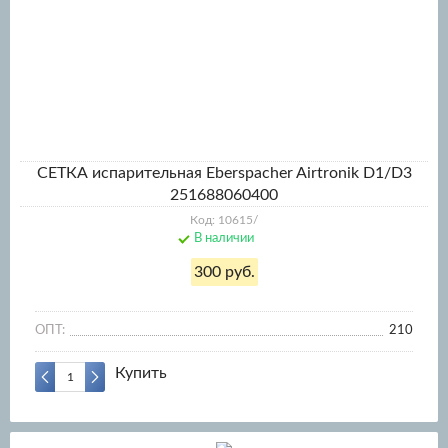
СЕТКА испарительная Eberspacher Airtronik D1/D3
251688060400
Код: 10615/
В наличии
300 руб.
ОПТ:
210
Купить