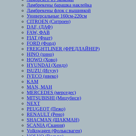
Ламбрекены барашка наклейка
Ламбрекены флок с вышивкой
Универсальные 160см-220см
CITROEN (Ситроен)
DAF, (ДАФ)
FAW, ФАВ
FIAT (Фиат)
FORD (Форд)
FREIGHTLINER (ФРЕДЛАЙНЕР)
HINO (хино)
HOWO (Хово)
HYUNDAI (Хендэ)
ISUZU (Исузу)
IVECO (ивеко)
KAM
MAN, МАН
MERCEDES (мерседес)
MITSUBISHI (Мицубиси)
NEXT
PEUGEOT (Пежо)
RENAULT (Рено)
SHACMAN (ШАКМАН)
SCANIA (Скания)
Volkswagen (Фольксваген)