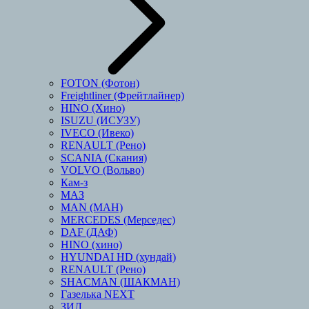
FOTON (Фотон)
Freightliner (Фрейтлайнер)
HINO (Хино)
ISUZU (ИСУЗУ)
IVECO (Ивеко)
RENAULT (Рено)
SCANIA (Скания)
VOLVO (Вольво)
Кам-з
МАЗ
MAN (МАН)
MERCEDES (Мерседес)
DAF (ДАФ)
HINO (хино)
HYUNDAI HD (хундай)
RENAULT (Рено)
SHACMAN (ШАКМАН)
Газелька NEXT
ЗИЛ