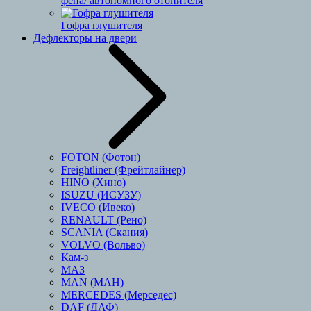
фена/ автономного отопителя
Гофра глушителя
Дефлекторы на двери
FOTON (Фотон)
Freightliner (Фрейтлайнер)
HINO (Хино)
ISUZU (ИСУЗУ)
IVECO (Ивеко)
RENAULT (Рено)
SCANIA (Скания)
VOLVO (Вольво)
Кам-з
МАЗ
MAN (МАН)
MERCEDES (Мерседес)
DAF (ДАФ)