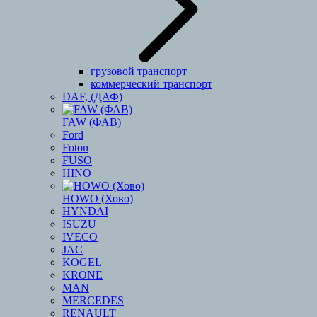
грузовой транспорт
коммерческий транспорт
DAF, (ДАФ)
FAW (ФАВ)
Ford
Foton
FUSO
HINO
HOWO (Хово)
HYNDAI
ISUZU
IVECO
JAC
KOGEL
KRONE
MAN
MERCEDES
RENAULT