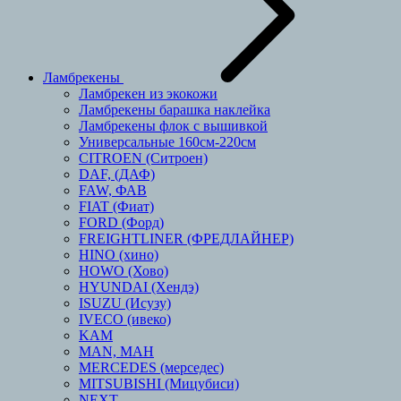
Ламбрекены
Ламбрекен из экокожи
Ламбрекены барашка наклейка
Ламбрекены флок с вышивкой
Универсальные 160см-220см
CITROEN (Ситроен)
DAF, (ДАФ)
FAW, ФАВ
FIAT (Фиат)
FORD (Форд)
FREIGHTLINER (ФРЕДЛАЙНЕР)
HINO (хино)
HOWO (Хово)
HYUNDAI (Хендэ)
ISUZU (Исузу)
IVECO (ивеко)
KAM
MAN, МАН
MERCEDES (мерседес)
MITSUBISHI (Мицубиси)
NEXT