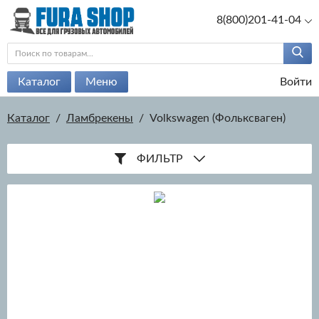
8(800)201-41-04
Каталог
Меню
Войти
Каталог
/
Ламбрекены
/
Volkswagen (Фольксваген)
ФИЛЬТР