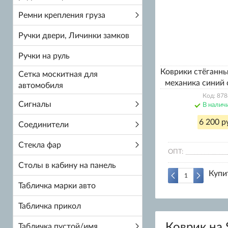
Ремни крепления груза
Ручки двери, Личинки замков
Ручки на руль
Коврики стёганн
Сетка москитная для
механика синий
автомобиля
Код: 878
Сигналы
В налич
6 200 р
Соединители
Стекла фар
ОПТ:
Столы в кабину на панель
Купи
Табличка марки авто
Табличка прикол
Коврик на 
Табличка пустой/имя