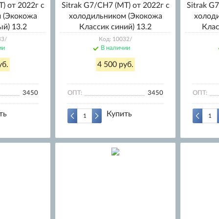
) от 2022г с
Sitrak G7/CH7 (МТ) от 2022г с
Sitrak G
 (Экокожа
холодильником (Экокожа
холод
й) 13.2
Классик синий) 13.2
Клас
33/
Код: 10032/
ии
В наличии
уб.
4 500 руб.
3450
ОПТ:
3450
ОПТ:
ть
Купить