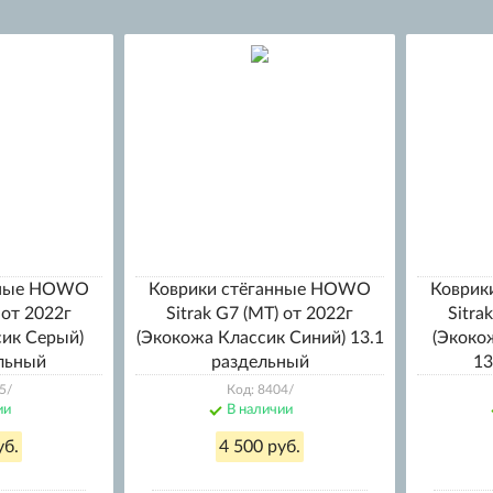
нные HOWO
Коврики стёганные HOWO
Коврик
 от 2022г
Sitrak G7 (МТ) от 2022г
Sitra
сик Серый)
(Экокожа Классик Синий) 13.1
(Экоко
ельный
раздельный
13
5/
Код: 8404/
ии
В наличии
уб.
4 500 руб.