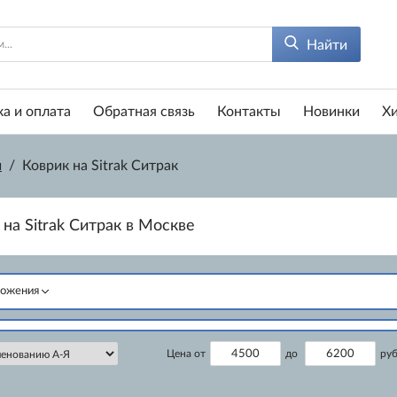
Найти
а и оплата
Обратная связь
Контакты
Новинки
Х
и
/
Коврик на Sitrak Ситрак
 на Sitrak Ситрак в Москве
ложения
Цена от
до
руб