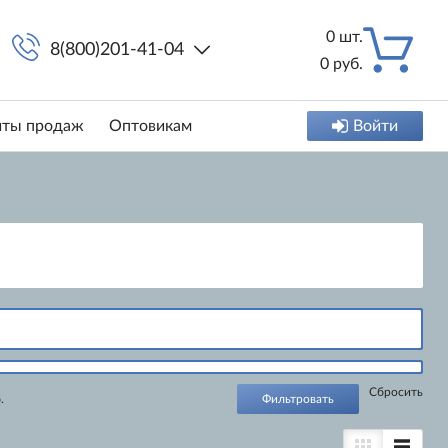
0
шт.
8(800)201-41-04
0
руб.
иты продаж
Оптовикам
Войти
Cбросить
.