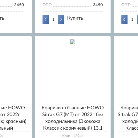
3450
ОПТ:
3450
ОПТ:
ть
Купить
нные HOWO
Коврики стёганные HOWO
Коврик
 от 2022г
Sitrak G7 (МТ) от 2022г без
Sitrak G
к; красный)
холодильника (Экокожа
холод
ельный
Классик коричневый) 13.1
Класс
2/
Код: 11294/