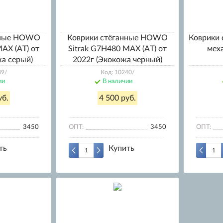
нные HOWO
Коврики стёганные HOWO
Коврики 
AX (AT) от
Sitrak G7H480 MAX (AT) от
мех
жа серый)
2022г (Экокожа черный)
39/
Код: 10240/
ии
В наличии
уб.
4 500 руб.
3450
ОПТ:
3450
ОПТ:
ть
Купить