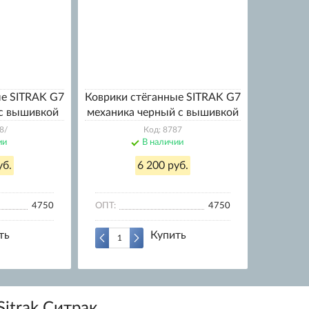
ые SITRAK G7
Коврики стёганные SITRAK G7
 с вышивкой
механика черный с вышивкой
8/
Код: 8787
ии
В наличии
уб.
6 200 руб.
4750
ОПТ:
4750
ть
Купить
Sitrak Ситрак