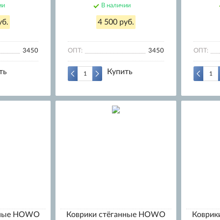
ии
В наличии
уб.
4 500 руб.
3450
ОПТ:
3450
ОПТ:
ть
Купить
нные HOWO
Коврики стёганные HOWO
Коврик