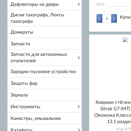
Дефлекторы на двери
ОПТ:
Диски тахографа, Ленты
Купи
тахографа
Домкраты
Запчасти
Запчасти для автономных
отопителей
Зарядно-пусковое устройство
Защиты фар
Зеркала
Коврики стёга
Инструменты
Sitrak G7 (МТ)
(Экокожа Класси
Канистры, умывальник
13.1 разд
Код: 873
Катафоты