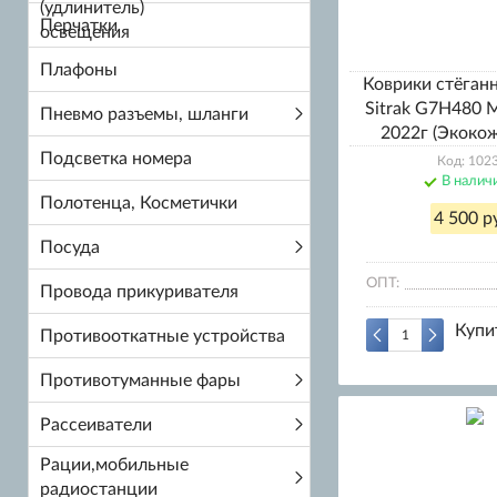
Перчатки
Плафоны
Коврики стёга
Sitrak G7H480 M
Пневмо разъемы, шланги
2022г (Экоко
Подсветка номера
Код: 102
В налич
Полотенца, Косметички
4 500 р
Посуда
ОПТ:
Провода прикуривателя
Купи
Противооткатные устройства
Противотуманные фары
Рассеиватели
Рации,мобильные
радиостанции