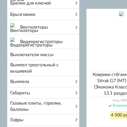
Брелки для ключей
Брызговики
Вентиляторы
Видеорегистраторы
Выключатели массы
Вымпел треугольный с
вышивкой
Коврики стёга
Sitrak G7 (МТ)
Вымпела
(Экокожа Клас
Габариты
13.1 разд
Код: 840
Газовые плиты, горелки,
В налич
баллоны
4 500 р
Гофры