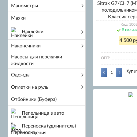
Sitrak G7/CH7 (МТ
Манометры
холодильником
Классик серы
Маяки
Код: 100
В налич
Наклейки
4 500 р
Наконечники
Насосы для перекачки
ОПТ:
жидкости
Купи
Одежда
Оплетки на руль
Отбойники (Буфера)
Пепельница в авто
Переноска (удлинитель)
освещения