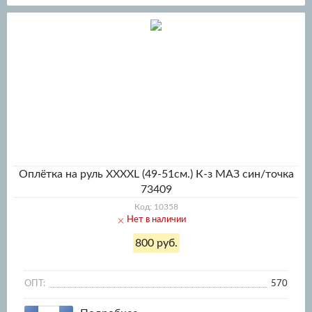
Оплётка на руль XXXХL (49-51см.) К-з МАЗ син/точка
73409
Код: 10358
Нет в наличии
800 руб.
ОПТ:
570