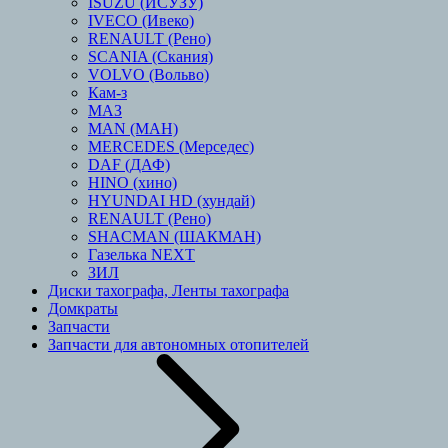
ISUZU (ИСУЗУ)
IVECO (Ивеко)
RENAULT (Рено)
SCANIA (Скания)
VOLVO (Вольво)
Кам-з
МАЗ
MAN (МАН)
MERCEDES (Мерседес)
DAF (ДАФ)
HINO (хино)
HYUNDAI HD (хундай)
RENAULT (Рено)
SHACMAN (ШАКМАН)
Газелька NEXT
ЗИЛ
Диски тахографа, Ленты тахографа
Домкраты
Запчасти
Запчасти для автономных отопителей