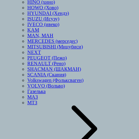
HINO (хино)
HOWO (Хово)
HYUNDAI (Хендэ)
ISUZU (Исузу)
IVECO (ивеко)
KAM
MAN, МАН
MERCEDES (мерседес)
MITSUBISHI (Мицубиси)
NEXT
PEUGEOT (Пежо)
RENAULT (Рено)
SHACMAN (ШАКМАН)
SCANIA (Скания)
Volkswagen (Фольксваген)
VOLVO (Вольво)
Газелька
МАЗ
МТЗ