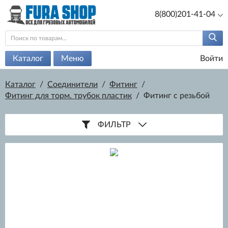
8(800)201-41-04
Каталог
Меню
Войти
Каталог
/
Соединители
/
Фитинг
/
Фитинг для торм. трубок пластик
/
Фитинг с резьбой
ФИЛЬТР