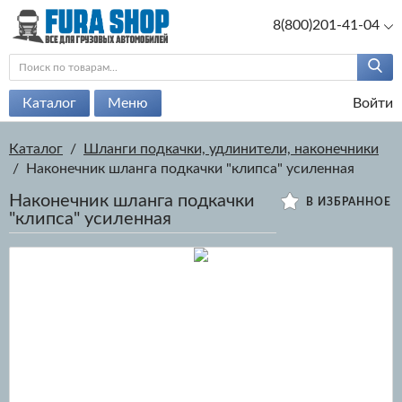
8(800)201-41-04
Каталог
Меню
Войти
Каталог
/
Шланги подкачки, удлинители, наконечники
/
Наконечник шланга подкачки "клипса" усиленная
Наконечник шланга подкачки
В ИЗБРАННОЕ
"клипса" усиленная
200 руб.
Артикул:
13111/
Есть в наличии
ОПТ:
140