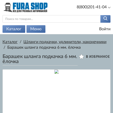
8(800)201-41-04
Каталог
Меню
Войти
Каталог
/
Шланги подкачки, удлинители, наконечники
/
Барашек шланга подкачка 6 мм. ёлочка
Барашек шланга подкачка 6 мм.
В ИЗБРАННОЕ
ёлочка
100 руб.
Артикул:
6795/
Есть в наличии
ОПТ:
45