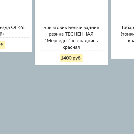
оезда ОГ-26
Брызговик Белый задние
Габа
й)
резина ТЕСНЕННАЯ
(тонк
"Мерседес" к-т надпись
кр
б.
красная
1400 руб.