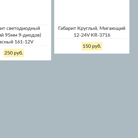
рит светодиодный
Габарит Круглый, Мигающий
ий 95мм 9-диодов)
12-24V KR-3716
асный 161-12V
150 руб.
250 руб.