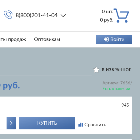
0
шт.
8(800)201-41-04
0
руб.
иты продаж
Оптовикам
Войти
В ИЗБРАННОЕ
 руб.
Артикул:
7656/
Есть в наличии
945
КУПИТЬ
Сравнить