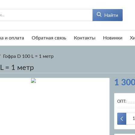
Найти
а и оплата
Обратная связь
Контакты
Новинки
Х
/
Гофра D 100 L = 1 метр
L = 1 метр
1 300
ОПТ: