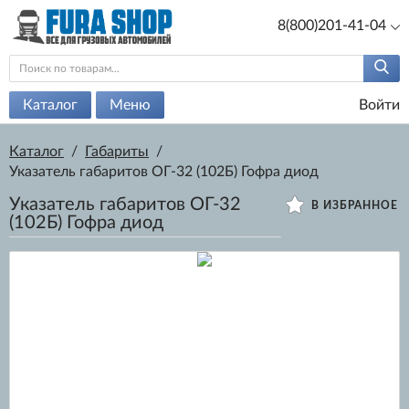
8(800)201-41-04
Каталог
Меню
Войти
Каталог
/
Габариты
/
Указатель габаритов ОГ-32 (102Б) Гофра диод
Указатель габаритов ОГ-32
В ИЗБРАННОЕ
(102Б) Гофра диод
400 руб.
Артикул:
14368/
Есть в наличии
ОПТ:
270